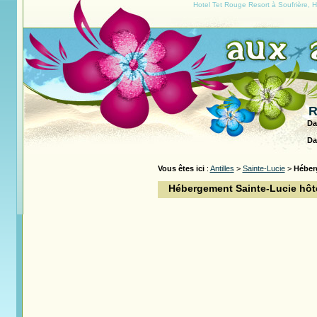
Hotel Tet Rouge Resort à Soufrière, Ho
R
Da
Da
Vous êtes ici
:
Antilles
>
Sainte-Lucie
>
Héber
Hébergement Sainte-Lucie hôte