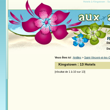
Hotels à Kingstown : Sa
R
Da
Da
Vous êtes ici
:
Antilles
>
Saint-Vincent-et-les
Kingstown : 13 Hotels
[résultat de 1 à 10 sur 13]