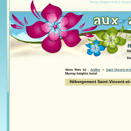
Murray Heights Hotel à Kingst
R
Da
Da
Vous êtes ici
:
Antilles
>
Saint-Vincent-et-
Murray heights hotel
Hébergement Saint-Vincent-et-