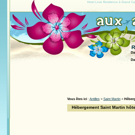
Hotel Love Residence à Grand Cas
R
Da
Da
Vous êtes ici
:
Antilles
>
Saint Martin
>
Héber
Hébergement Saint Martin hôte