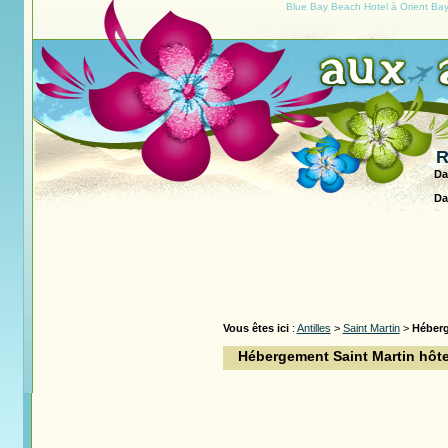
Blue Bay Beach Hotel à Orient Bay,
R
Da
Da
Vous êtes ici
:
Antilles
>
Saint Martin
>
Héber
Hébergement Saint Martin hôte