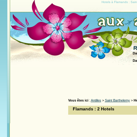
Hotels à Flamands : Sain
R
Da
Da
Vous êtes ici
:
Antilles
>
Saint Barthelemy
>
H
Flamands : 2 Hotels