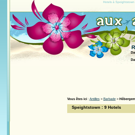
Hotels à Speightstown
R
Da
Da
Vous êtes ici
:
Antilles
>
Barbade
>
Hébergem
Speightstown : 9 Hotels