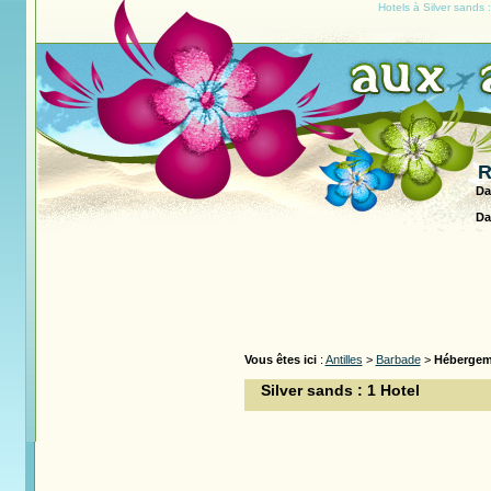
Hotels à Silver sands
R
Da
Da
Vous êtes ici
:
Antilles
>
Barbade
>
Hébergem
Silver sands : 1 Hotel