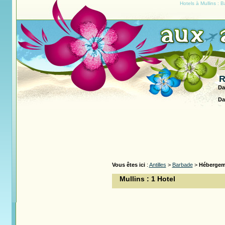
Hotels à Mullins : 
R
Da
Da
Vous êtes ici
:
Antilles
>
Barbade
>
Hébergem
Mullins : 1 Hotel