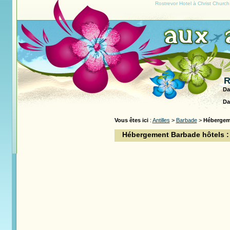
Rostrevor Hotel à Christ Church
R
Da
Da
Vous êtes ici
:
Antilles
>
Barbade
>
Hébergem
Hébergement Barbade hôtels : 