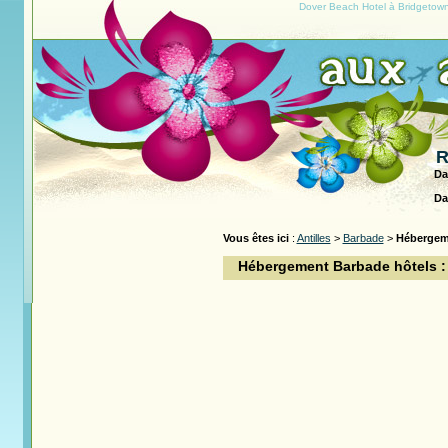
Dover Beach Hotel à Bridgetown
R
Da
Da
Vous êtes ici
:
Antilles
>
Barbade
>
Hébergem
Hébergement Barbade hôtels :