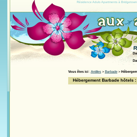
Résidence Adulo Apartments à Bridgetown
R
Da
Da
Vous êtes ici
:
Antilles
>
Barbade
>
Hébergem
Hébergement Barbade hôtels :