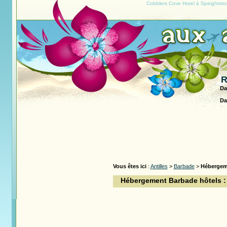
Cobblers Cove Hotel à Speightsto
R
Da
Da
Vous êtes ici
:
Antilles
>
Barbade
>
Hébergem
Hébergement Barbade hôtels :